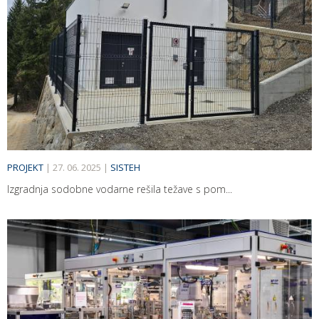
PROJEKT
|
27. 06. 2025
|
SISTEH
Izgradnja sodobne vodarne rešila težave s pom...