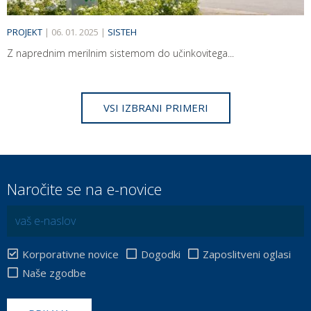
PROJEKT
|
06. 01. 2025
|
SISTEH
Z naprednim merilnim sistemom do učinkovitega...
VSI IZBRANI PRIMERI
Naročite se na e-novice
Korporativne novice
Dogodki
Zaposlitveni oglasi
Naše zgodbe