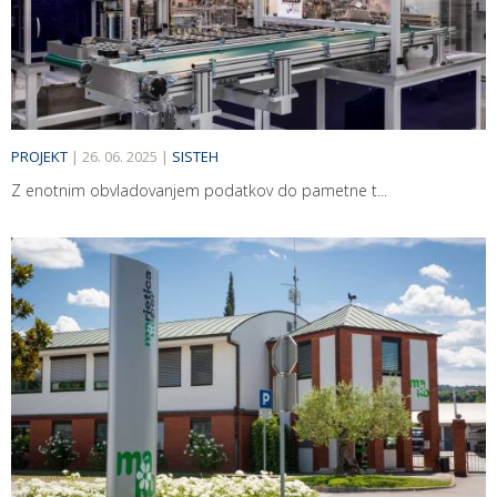
PROJEKT
|
26. 06. 2025
|
SISTEH
Z enotnim obvladovanjem podatkov do pametne t...