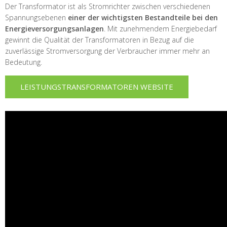
Der Transformator ist als Stromrichter zwischen verschiedenen
Spannungsebenen
einer der wichtigsten Bestandteile bei den
Energieversorgungsanlagen
. Mit zunehmendem Energiebedarf
gewinnt die Qualität der Transformatoren in Bezug auf die
zuverlässige Stromversorgung der Verbraucher immer mehr an
Bedeutung.
LEISTUNGSTRANSFORMATOREN WEBSITE