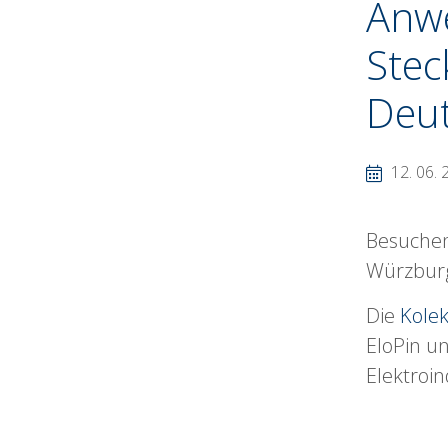
Anw
Stec
Deu
12. 06. 
Besuchen
Würzbur
Die
Kole
EloPin u
Elektroin