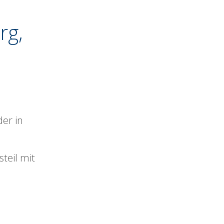
rg,
er in
teil mit