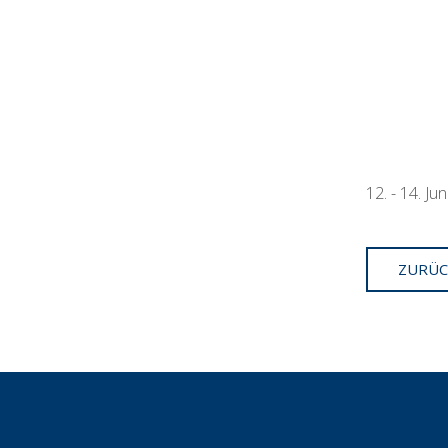
12. - 14. J
ZURÜC