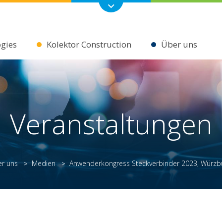
ogies
Kolektor Construction
Über uns
Veranstaltungen
r uns
Medien
Anwenderkongress Steckverbinder 2023, Würzb
>
>