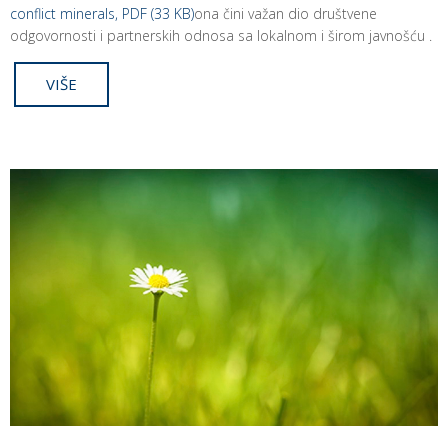
conflict minerals, PDF (33 KB)
ona čini važan dio društvene
odgovornosti i partnerskih odnosa sa lokalnom i širom javnošću .
VIŠE