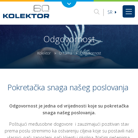
SR
Odgovornost
Kolektor
O nama
Odgovornost
>
>
Pokretačka snaga našeg poslovanja
Odgovornost je jedna od vrijednosti koje su pokretačka
snaga našeg poslovanja.
Poštujući međusobne dogovore i zauzimajući pozitivan stav
prema poslu stremimo ka ostvarenju ciljeva koje su postavili naši
vlasnici, naši zaposleni, naši klijenti i okolina. Našim rješenjima,