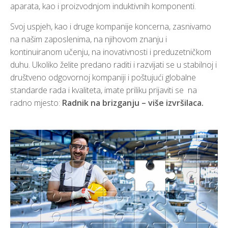
aparata, kao i proizvodnjom induktivnih komponenti.
Svoj uspjeh, kao i druge kompanije koncerna, zasnivamo
na našim zaposlenima, na njihovom znanju i
kontinuiranom učenju, na inovativnosti i preduzetničkom
duhu. Ukoliko želite predano raditi i razvijati se u stabilnoj i
društveno odgovornoj kompaniji i poštujući globalne
standarde rada i kvaliteta, imate priliku prijaviti se na
radno mjesto:
Radnik na brizganju – više izvršilaca.