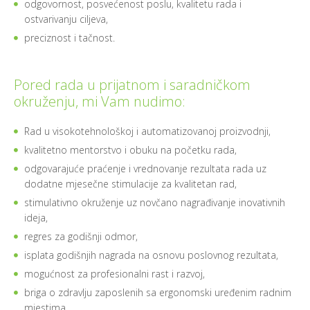
odgovornost, posvećenost poslu, kvalitetu rada i
ostvarivanju ciljeva,
preciznost i tačnost.
Pored rada u prijatnom i saradničkom
okruženju, mi Vam nudimo:
Rad u visokotehnološkoj i automatizovanoj proizvodnji,
kvalitetno mentorstvo i obuku na početku rada,
odgovarajuće praćenje i vrednovanje rezultata rada uz
dodatne mjesečne stimulacije za kvalitetan rad,
stimulativno okruženje uz novčano nagrađivanje inovativnih
ideja,
regres za godišnji odmor,
isplata godišnjih nagrada na osnovu poslovnog rezultata,
mogućnost za profesionalni rast i razvoj,
briga o zdravlju zaposlenih sa ergonomski uređenim radnim
mjestima,