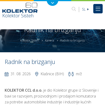
SL
Kolektor Sisteh
Radnik na brizganju
Kolektor Sisteh
Kariera
Radnik na brizganju
>
>
Radnik na brizganju
31. 08. 2026
Klašnice (BIH)
m/ž
KOLEKTOR CCL d.o.o.
je dio Kolektor grupe iz Slovenije i
bavi se razvojem, proizvodnjom i prodajom komutatora
za potrebe automobilske industrije i industrije kućnih