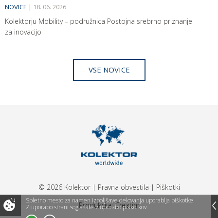
NOVICE
|
18. 06. 2026
Kolektorju Mobility – podružnica Postojna srebrno priznanje
za inovacijo
VSE NOVICE
© 2026 Kolektor
|
Pravna obvestila
|
Piškotki
Spletno mesto za namen izboljšave delovanja uporablja piškotke.
Produkcija:
Creatim
Z uporabo strani soglašate z uporabo piškotkov.