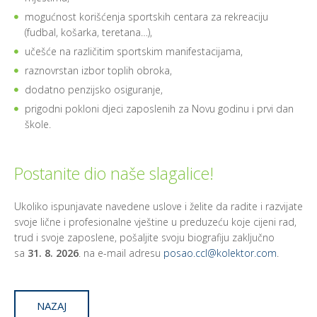
mogućnost korišćenja sportskih centara za rekreaciju
(fudbal, košarka, teretana…),
učešće na različitim sportskim manifestacijama,
raznovrstan izbor toplih obroka,
dodatno penzijsko osiguranje,
prigodni pokloni djeci zaposlenih za Novu godinu i prvi dan
škole.
Postanite dio naše slagalice!
Ukoliko ispunjavate navedene uslove i želite da radite i razvijate
svoje lične i profesionalne vještine u preduzeću koje cijeni rad,
trud i svoje zaposlene, pošaljite svoju biografiju zaključno
sa
31. 8. 2026
. na e-mail adresu
posao.ccl@kolektor.com
.
NAZAJ